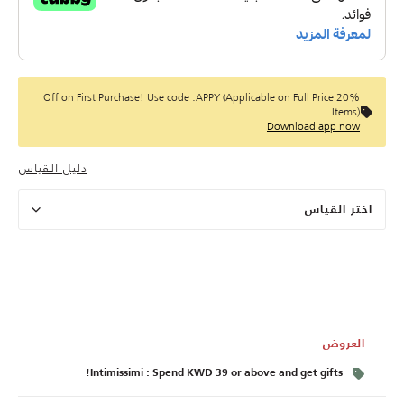
20% Off on First Purchase! Use code :APPY (Applicable on Full Price
Items)
Download app now
دليل القياس
اختر القياس
العروض
Intimissimi : Spend KWD 39 or above and get gifts!