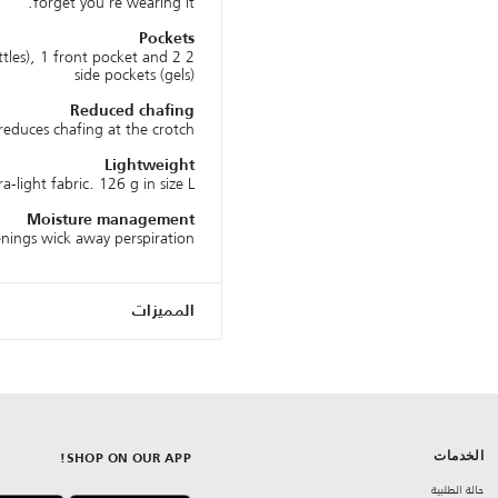
forget you're wearing it.
Pockets
ttles), 1 front pocket and 2
side pockets (gels)
Reduced chafing
reduces chafing at the crotch
Lightweight
ra-light fabric. 126 g in size L
Moisture management
nings wick away perspiration
المميزات
الخدمات
SHOP ON OUR APP!
حالة الطلبية