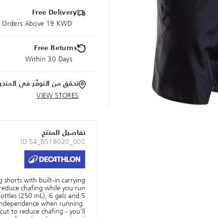
Free Delivery
ce Orders Above 19 KWD
Free Returns
Within 30 Days
تحقق من التوفّر في المتجر
VIEW STORES
تفاصيل المنتج
ID 54_8518020_000
shorts with built-in carrying
 reduce chafing while you run.
 bottles (250 mL), 6 gels and
 independence when running.
 cut to reduce chafing - you'll