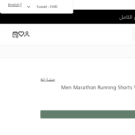
|
English
Kuwait - KWD
مشاركة
Men Marathon Running Shorts W