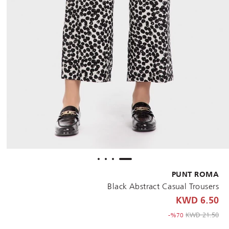
PUNT ROMA
Black Abstract Casual Trousers
6.50 KWD
to 6.50 KWD
Price reduced from
21.50 KWD
%70-