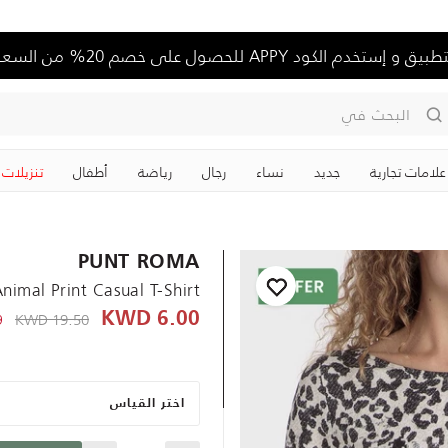
تخدم الكود APPY للحصول على خصم 20% من السعر الكامل
البحث في
علامات تجارية
جديد
نساء
رجال
رياضة
‏أطفال
تنزيلات
PUNT ROMA
nimal Print Casual T-Shirt
KWD
e reduced from
19.50 KWD
6.00 KWD
-
اختر القياس