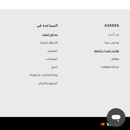
AZADEA
المساعدة في
‏عن أزاديا
مواقع المتاجر
تواصل معنا
‏الأسئلة المتكررة
طلبات الشراء بالجملة
‏التوصيل
‏وظائف
‏المرتجعات
Azadea Group
‏الدفع
Privacy & Cookie Policy
‏الشروط والأحكام