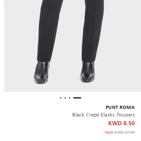
PUNT ROMA
Black Crepe Elastic Trousers
8.50 KWD
to 8.50 KWD
Price reduced from
27.00 KWD
%69-