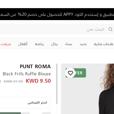
تخدم الكود APPY للحصول على خصم 20% من السعر الكامل
البحث في
علامات تجارية
جديد
نساء
رجال
رياضة
‏أطفال
تنزيلات
PUNT ROMA
Black Frills Ruffle Blouse
KWD
e reduced from
31.50 KWD
9.50 KWD
-
اختر القياس