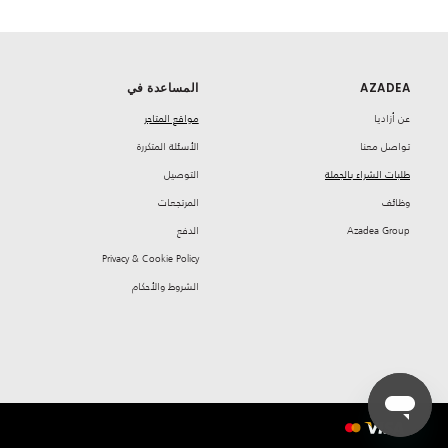
AZADEA
المساعدة في
‏عن أزاديا
مواقع المتاجر
تواصل معنا
‏الأسئلة المتكررة
طلبات الشراء بالجملة
‏التوصيل
‏وظائف
‏المرتجعات
Azadea Group
‏الدفع
Privacy & Cookie Policy
‏الشروط والأحكام