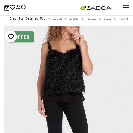
Home
نساء
ملابس
توبات
توبات
Black Fur Detailed Top