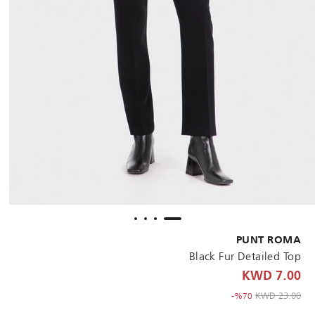
PUNT ROMA
Black Fur Detailed Top
7.00 KWD
to 7.00 KWD
Price reduced from
23.00 KWD
%70-