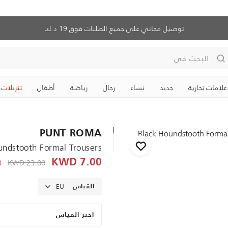
توصيل مجاني على جميع الطلبات فوق 19 د.ك
البحث في
علامات تجارية
جديد
نساء
رجال
رياضة
‏أطفال
تنزيلات
PUNT ROMA
undstooth Formal Trousers
KWD
e reduced from
23.00 KWD
7.00 KWD
-
EU
القياس
اختر القياس