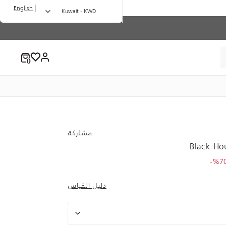
|
English
Kuwait - KWD
مشاركة
Black Ho
to 7.00 
Pric
%70
دليل القياس