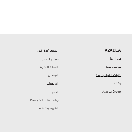
AZADEA
المساعدة في
‏عن أزاديا
مواقع المتاجر
تواصل معنا
‏الأسئلة المتكررة
طلبات الشراء بالجملة
‏التوصيل
‏وظائف
‏المرتجعات
Azadea Group
‏الدفع
Privacy & Cookie Policy
‏الشروط والأحكام