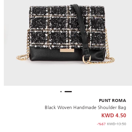
PUNT ROMA
Black Woven Handmade Shoulder Bag
4.50 KWD
to 4.50 KWD
Price reduced from
13.50 KWD
%67-