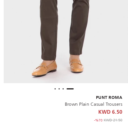
PUNT ROMA
Brown Plain Casual Trousers
6.50 KWD
to 6.50 KWD
Price reduced from
21.50 KWD
%70-