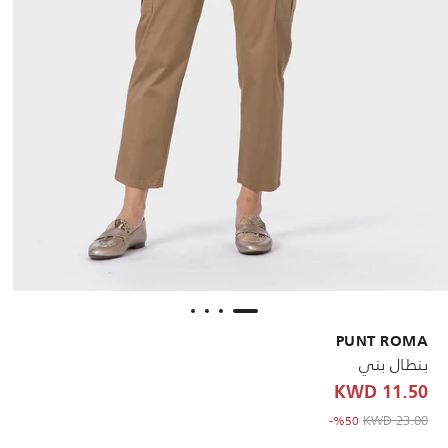
PUNT ROMA
بنطال بني
11.50 KWD
to 11.50 KWD
Price reduced from
23.00 KWD
%50-