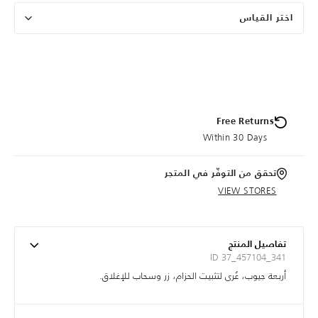
اختر القياس
Free Returns
Within 30 Days
تحقق من التوفّر في المتجر
VIEW STORES
تفاصيل المنتج
ID 37_457104_341
أربعة جيوب، عُرى لتثبيت الحزام، زر وسحاب للإغلاق.