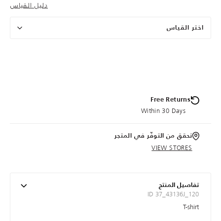
دليل القياس
اختر القياس
Free Returns
Within 30 Days
تحقق من التوفّر في المتجر
VIEW STORES
تفاصيل المنتج
ID 37_43136J_120
T-shirt