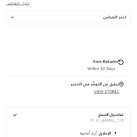
دليل القياس
اختر القياس
Free Returns
Within 30 Days
تحقق من التوفّر في المتجر
VIEW STORES
تفاصيل المنتج
ID 37_440602_118
: أزرار أمامية
الإغلاق