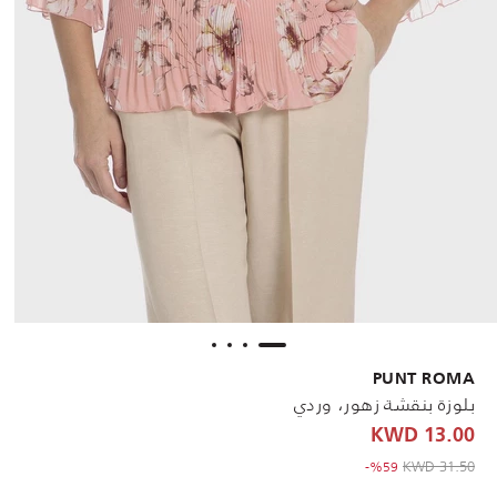
PUNT ROMA
بلوزة بنقشة زهور، وردي
13.00 KWD
to 13.00 KWD
Price reduced from
31.50 KWD
%59-