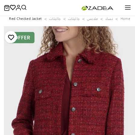
Home
نساء
ملابس
جاكيتات
جاكيتات
Red Checked Jacket