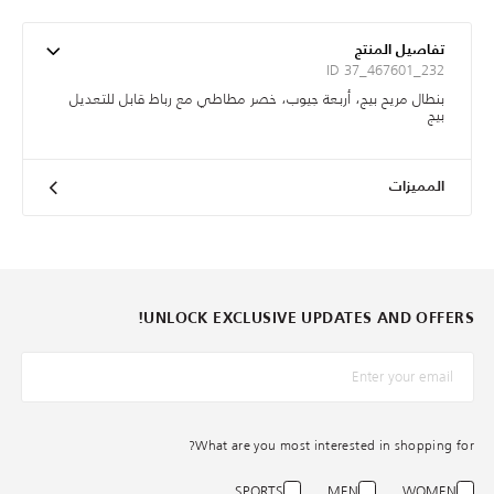
تفاصيل المنتج
ID 37_467601_232
بنطال مريح بيج، أربعة جيوب، خصر مطاطي مع رباط قابل للتعديل
بيج
المميزات
UNLOCK EXCLUSIVE UPDATES AND OFFERS!
*البريد الإلكترونيّ
What are you most interested in shopping for?
SPORTS
MEN
WOMEN