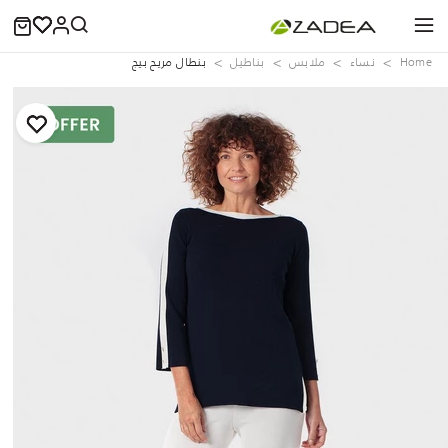
Home
نساء
ملابس
بناطيل
بنطال مريح بيج