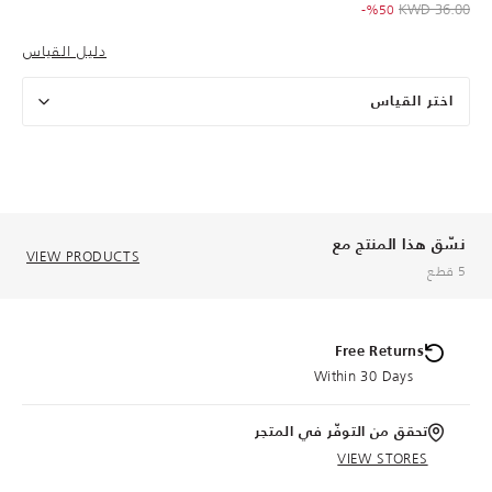
to 18.00 KWD
Price reduced from
36.00 KWD
%50-
دليل القياس
اختر القياس
نسّق هذا المنتج مع
VIEW PRODUCTS
5 قطع
Free Returns
Within 30 Days
تحقق من التوفّر في المتجر
VIEW STORES