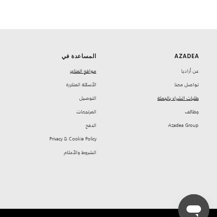
AZADEA
المساعدة في
‏عن أزاديا
مواقع المتاجر
تواصل معنا
‏الأسئلة المتكررة
طلبات الشراء بالجملة
‏التوصيل
‏وظائف
‏المرتجعات
Azadea Group
‏الدفع
Privacy & Cookie Policy
‏الشروط والأحكام