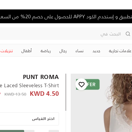
تخدم الكود APPY للحصول على خصم 20% من السعر الكامل
البحث في
علامات تجارية
جديد
نساء
رجال
رياضة
‏أطفال
تنزيلات
PUNT ROMA
e Laced Sleeveless T-Shirt
KWD
e reduced from
13.50 KWD
4.50 KWD
-
اختر القياس