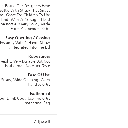
r Bottle Our Designers Have
Bottle With Straw That Snaps
. Great For Children To Use.
 Hand, With A "Straight Head
 The Bottle Is Very Solid, Made
From Aluminium. 0.6L.
Easy Opening / Closing
Instantly With 1 Hand, Straw
Integrated Into The Lid.
Robustness
weight, Very Durable But Not
Isothermal. No After-Taste.
Ease Of Use
g Straw, Wide Opening, Carry
Handle. 0.6L.
Isothermal
our Drink Cool, Use The 0.6L
Isothermal Bag.
المميزات