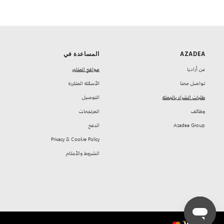
AZADEA
المساعدة في
‏عن أزاديا
مواقع المتاجر
تواصل معنا
‏الأسئلة المتكررة
طلبات الشراء بالجملة
‏التوصيل
‏وظائف
‏المرتجعات
Azadea Group
‏الدفع
Privacy & Cookie Policy
‏الشروط والأحكام