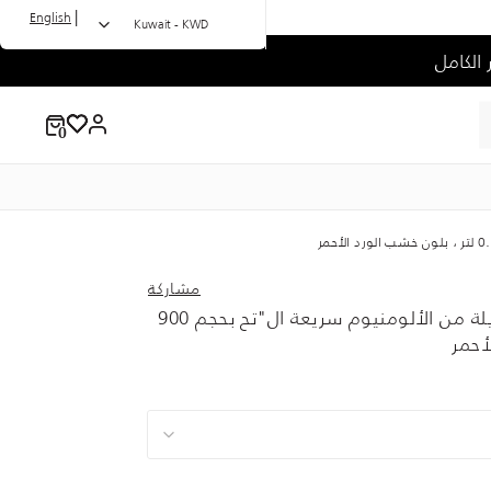
|
English
Kuwait - KWD
مشاركة
زجاجة المشي لمسا"ات طويلة من الألومنيوم سريعة ال"تح بحجم 900