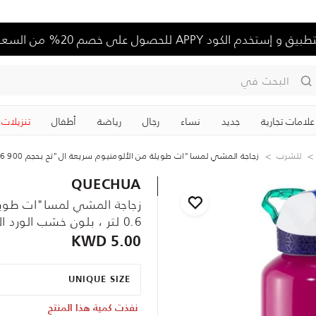
تخدم الكود APPY للحصول على خصم 20% من السعر الكامل
البحث في
علامات تجارية
جديد
نساء
رجال
رياضة
‏أطفال
تنزيلات
للشرب
زجاجة المشي لمسا"ات طويلة من الألومنيوم سريعة ال"تح بحجم 900 0.6 لتر ، بلون خشب الورد الأحمر
QUECHUA
0.6 لتر ، بلون خشب الورد الأحمر
5.00 KWD
UNIQUE SIZE
نفذت كمية هذا المنتج