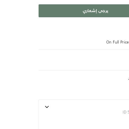
يرجى إشعاري
On Full Pri
ID