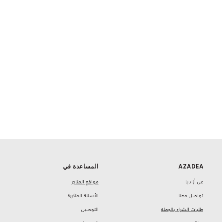
AZADEA
المساعدة في
‏عن أزاديا
مواقع المتاجر
تواصل معنا
‏الأسئلة المتكررة
طلبات الشراء بالجملة
‏التوصيل