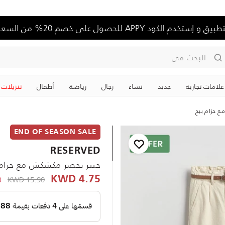
تخدم الكود APPY للحصول على خصم 20% من السعر الكامل
البحث في
علامات تجارية
جديد
نساء
رجال
رياضة
‏أطفال
تنزيلات
 حزام بيج
END OF SEASON SALE
RESERVED
جينز بخصر مكشكش مع حزام 
KWD
e reduced from
15.90 KWD
4.75 KWD
-