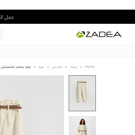
حمل التطبيق و إس
Home
نساء
ملابس
جينز
جينز بخصر مكشكش مع