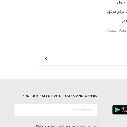
لطول
حزام مرفق
اق
 جيبان خلفيان
UNLOCK EXCLUSIVE UPDATES AND OFFERS!
*البريد الإلكترونيّ
What are you most interested in shopping for?