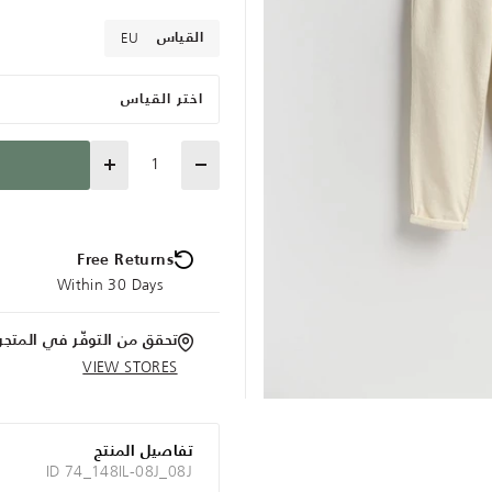
EU
القياس
اختر القياس
Quantity
Free Returns
Within 30 Days
تحقق من التوفّر في المتجر
VIEW STORES
تفاصيل المنتج
ID 74_148IL-08J_08J