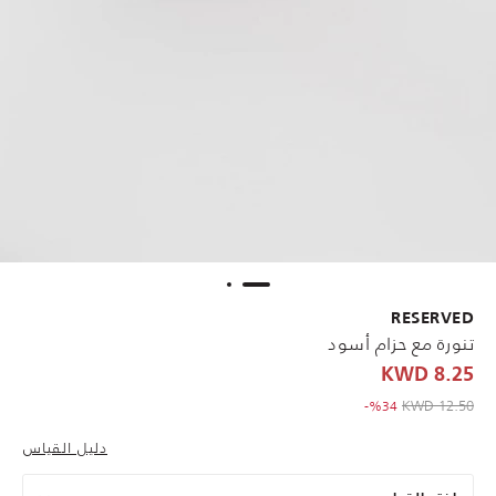
RESERVED
تنورة مع حزام أسود
8.25 KWD
to 8.25 KWD
Price reduced from
12.50 KWD
%34-
دليل القياس