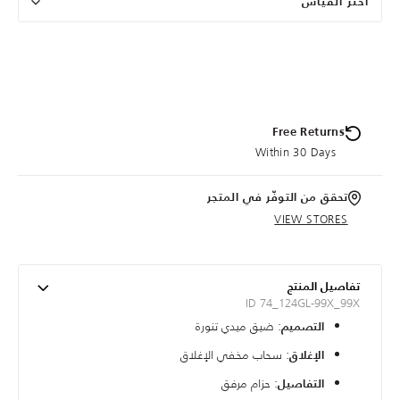
اختر القياس
Free Returns
Within 30 Days
تحقق من التوفّر في المتجر
VIEW STORES
تفاصيل المنتج
ID 74_124GL-99X_99X
: ضيق ميدي تنورة
التصميم
: سحاب مخفي الإغلاق
الإغلاق
: حزام مرفق
التفاصيل