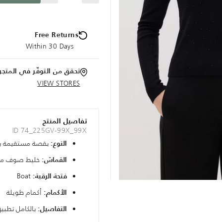
Free Returns
Within 30 Days
تحقق من التوفّر في المتجر
VIEW STORES
تفاصيل المنتج
ID 74_225GV-99X_99X
بقصة مستقيمة ب
النوع:
خليط صوف م
القماش:
Boat
فتحة الرقبة:
أكمام طويلة
الأكمام:
بالكامل تطبيق
التفاصيل: