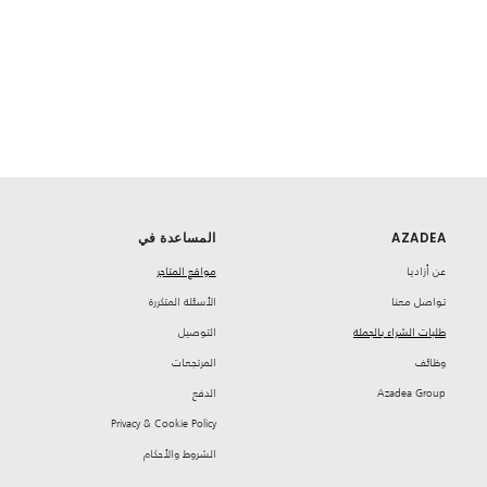
AZADEA
المساعدة في
‏عن أزاديا
مواقع المتاجر
تواصل معنا
‏الأسئلة المتكررة
طلبات الشراء بالجملة
‏التوصيل
‏وظائف
‏المرتجعات
Azadea Group
‏الدفع
Privacy & Cookie Policy
‏الشروط والأحكام