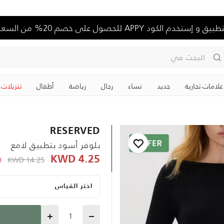
تخدم الكود APPY للحصول على خصم 20% من السعر الكامل
البحث في
علامات تجارية
جديد
نساء
رجال
رياضة
‏أطفال
تنزيلات
RESERVED
بلوفر أسود بتطبيق لامع
KWD
e reduced from
14.25 KWD
4.25 KWD
-
اختر القياس
Quantity