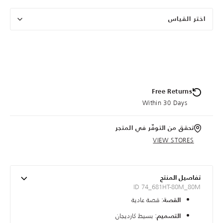
اختر القياس
Free Returns
Within 30 Days
تحقق من التوفّر في المتجر
VIEW STORES
تفاصيل المنتج
ID 74_681HT-80M_80M
: قصة عادية
القصة
: بسيط كارديجان
التصميم