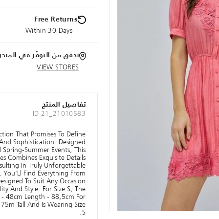
Free Returns
Within 30 Days
تحقق من التوفّر في المتجر
VIEW STORES
تفاصيل المنتج
ID 21_21010583
ection That Promises To Define
And Sophistication. Designed
l Spring-Summer Events, This
ses Combines Exquisite Details
sulting In Truly Unforgettable
n, You'Ll Find Everything From
Designed To Suit Any Occasion
ity And Style. For Size S, The
 - 48cm Length - 88,5cm For
.75m Tall And Is Wearing Size
S.