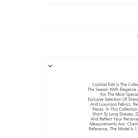
Cocktail Edit Is The Coll
The Season With Elegance 
For The Most Specia
Exclusive Selection Of Dres
And Luxurious Fabrics, Re
Pieces. In This Collectio
Short To Long Dresses, 
And Reflect Your Personal
Measurements Are: Chest
Reference, The Model Is 1