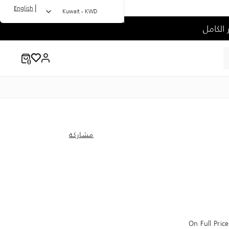
|
English
Kuwait - KWD
مشاركة
On Full Pri