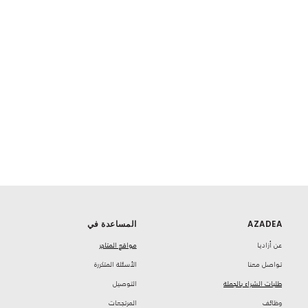
AZADEA
المساعدة في
‏عن أزاديا
مواقع المتاجر
تواصل معنا
‏الأسئلة المتكررة
طلبات الشراء بالجملة
‏التوصيل
‏وظائف
‏المرتجعات