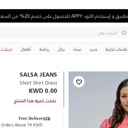
تخدم الكود APPY للحصول على خصم 20% من السعر الكامل
البحث في
علامات تجارية
جديد
نساء
رجال
رياضة
‏أطفال
تنزيلات
SALSA JEANS
Short Shirt Dress
0.00 KWD
نفذت كمية هذا المنتج
Free Delivery
ce Orders Above 19 KWD