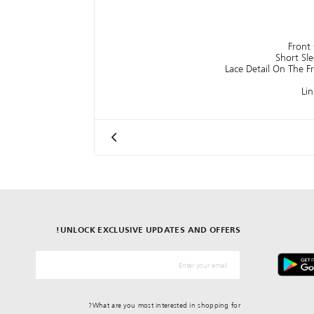
Front
Short Sl
Lace Detail On The 
Li
UNLOCK EXCLUSIVE UPDATES AND OFFERS!
*البريد الإلكترونيّ
What are you most interested in shopping for?