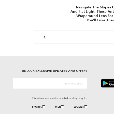
Navigate The Slopes 
And Flat Light. These An
Wraparound Lens For 
You'll Love The
UNLOCK EXCLUSIVE UPDATES AND OFFERS!
*البريد الإلكترونيّ
What are you most interested in shopping for?
SPORTS
MEN
WOMEN