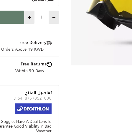
Quantity
Free Delivery
ce Orders Above 19 KWD
Free Returns
Within 30 Days
تفاصيل المنتج
ID 54_8757852_000
 Goggles Have A Dual Lens To
antee Good Visibility In Bad
Weather