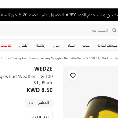
تخدم الكود APPY للحصول على خصم 20% من السعر الكامل
البحث في
علامات تجارية
جديد
نساء
رجال
رياضة
‏أطفال
تنزيلات
ة
Unisex Skiing And Snowboarding Goggles Bad Weather - G 100 S1, Black
WEDZE
gles Bad Weather - G 100
S1, Black
8.50 KWD
EU
القياس
اختر القياس