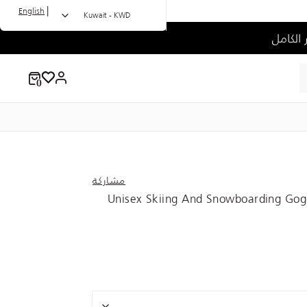
|
English
Kuwait - KWD
مشاركة
Unisex Skiing And Snowboarding Gog