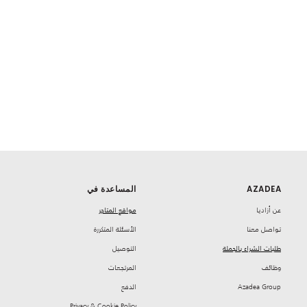
AZADEA
المساعدة في
‏عن أزاديا
مواقع المتاجر
تواصل معنا
‏الأسئلة المتكررة
طلبات الشراء بالجملة
‏التوصيل
‏وظائف
‏المرتجعات
Azadea Group
‏الدفع
Privacy & Cookie Policy