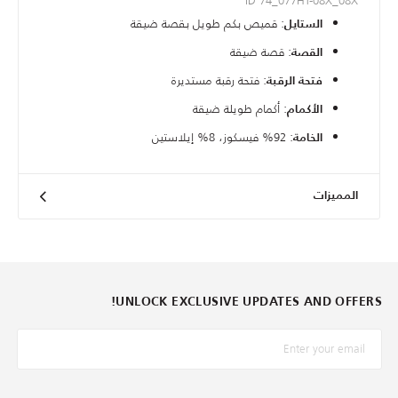
ID 74_077HT-08X_08X
: قميص بكم طويل بقصة ضيقة
الستايل
: قصة ضيقة
القصة
: فتحة رقبة مستديرة
فتحة الرقبة
: أكمام طويلة ضيقة
الأكمام
: 92% فيسكوز، 8% إيلاستين
الخامة
المميزات
UNLOCK EXCLUSIVE UPDATES AND OFFERS!
*البريد الإلكترونيّ