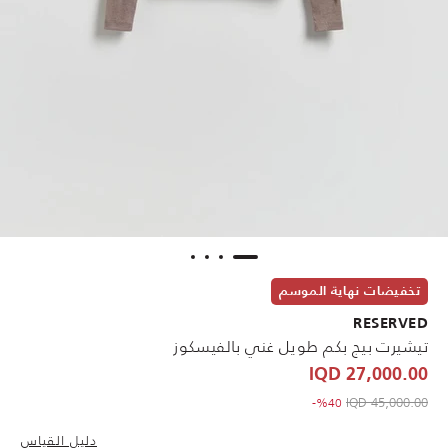
تخفيضات نهاية الموسم
RESERVED
تيشيرت بيج بكم طويل غني بالفيسكوز
27,000.00 IQD
to 27,000.00 IQD
Price reduced from
45,000.00 IQD
%40-
دليل القياس