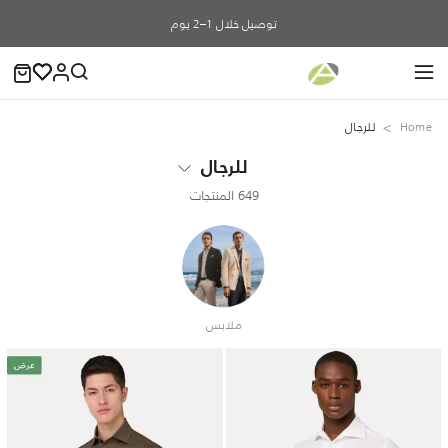
توصيل خلال 1–2 يوم
Home
للرجال
للرجال
649 المنتجات
ملابس