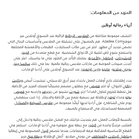
المزيد من المعلومات:
أزياء رجالية أونلاين
اكتشف مجموعة متكاملة من
الملابس الرجالية
الرائجة عند التسوق أونلاين عبر
موقعAzadea.com. قم بالحصول على تشكيلة من الملابس وأساسيات الرجال التي
تضمن تجديد أي مظهر. اختر من بين مئات الستايلات، الطبعات والأقمشة المختلفة
واستمتع بتنوع كافٍ لتلبية كل الأذواق الشخصية. مع قطع متعددة من
الجينز
،
التيشيرتات
،
البناطيل
والأحذية
، يمكنك التأكد من العثور على ما يناسبك. اعثر على
أحدث صيحات الموضة من ماركات ملابس رجالية عالمية بما في ذلك
سالسا جينز
،
بوجي ميلانو
،
مانجو
واربن اوتفيترز
عند التسوق أونلاين على أزاديا الإمارات.
جدد إطلالتك خارج أوقات العمل بارتداء جينز أزرق كلاسيكي، تيشيرت أبيض
وجاكيت
رجالي
كاجوال، أو اختر
قميص
مع بنطلون مصمم خصيصًا لمنحك المزيد من الأناقة.
هل تخطط للخروج لتناول الغداء؟ ارتدِ
شورت
تشينو من
ريزيرفد
وارتديه مع
قميص
بولو
وحذاء
لوفرز
لإطلالة غير رسمية تجمع بين الأناقة والابتكار. إذا كنت ستقضي
يوم على الشاطئ، فإن أزاديا لديها أيضًا مجموعة من
ملابس السباحة
والصنادل
المصممة لمساعدتك في الاستمتاع بالصيف.
بالنسبة لأوقات العمل، قم بتحديث خزانتك مع افضل ملابس رجالية وادخل إلى
المكتب مرتديًا واحدة من
البليزر
مع ربطة عنق متوفرة في أزاديا الإمارات. استثمر في
القطع الأساسية الملائمة غرفة الاجتماعات عندما تتصفح
البدل
المصنوعة في إيطاليا
وبناطيل البدلات
والمعاطف
من بوجي ميلانو. أكمل الإطلالة
بربطة عنق
حرير