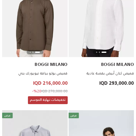
BOGGI MILANO
BOGGI MILANO
قميص كتان أبيض بقصة عادية
قميص بولو بياقة نيويورك بني
216,000.00 IQD
293,000.00 IQD
to 216,000.00 IQD
Price reduced from
%20-
270,000.00 IQD
تخفيضات نهاية الموسم