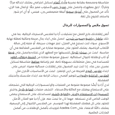
متناسقة ومصممة بطباعة عصرية
وأزرار أكمام
لستايل احترافي يمكنك ارتدائه مرارًا
وتكرارًا. ارتق بمظهرك واحصل على
منديل جيب
لأسلوب مميز حقًا. لإكمال هذا الزي،
تأكد من الحصول على
أحذية رسمية
أنيقة منميمفس ون، فينس، أو أي ام شوز
واستعد للخروج بكل ثقة.
تسوق ملابس واكسسوارات للرجال
أتقن إطلالاتك خارج العمل مع تشكيلات أزاديا لملابس الاسترخاء الرجالية، بما في
ذلك
بناطيل رياضية
وسويت شيرت
. احصل على ازياء رجال مريحة ومثالية لعطلة نهاية
الأسبوع. سواء كنت تسترخِ في المنزل، تنجز مهمات سريعة، أو متجه إلى صالة
الألعاب الرياضية، يمكنك العثور على مجموعة مختارة من الملابس الملائمة في أي
مناسبة. ابحث عن
سنيكرز للرجال
لتنسيقها مع المظهر الذي تختاره واحصل على
قبعة
أو كاب لإطلالة كاجوال استثنائية. تسوق مجموعة مختارة من
الشنط وحقائب الظهر
للمساعدة في حمل متعلقاتك بسهولة تامة، قم بإضافة
محافظ
متناسقة لستايل
عصري دون عناء. إذا كنت تريد الحصول على إطلالات مسائية مميزة، احرص على
ارتداء
ملابس النوم
المريحة من اربن اوتفترز. ابحث عن الأساسيات الأخرى مثل
الملابس الداخلية
والجوارب
لتوفير أقصى درجات الراحة عند ارتداء ملابسك وأحذيتك
المفضلة.
لدى أزاديا أيضًا مجموعة متنوعة من المنتجات والإكسسوارات الرجالية التي تشجعك
على الاستمتاع بوقتك مع العائلة والأصدقاء. اكتشف منتجات
العناية بالرجل
واشترِ
اكسسوارات الاستحمام والدش
والعناية بالشعر
لمساعدتك على الاستمتاع ببعض
الوقت الخاص الذي تستحقه. مهما كان ما تبحث عنه، فإن أزاديا هو المكان الأمثل
للعثور على كل قطعك المفضلة لهذا الموسم. من الملابس الكاجوال إلى الرسمية،
يمكنك دائمًا الاعتماد على Azadea.com لتزويدك بأفضل الإطلالات من أفضل
الماركات العالمية.