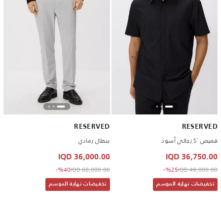
RESERVED
RESERVED
قميص `S رجالي أسود
بنطال رمادي
36,000.00 IQD
36,750.00 IQD
to 36,000.00 IQD
Price reduced from
to 36,750.00 IQD
Price reduced from
%40-
60,000.00 IQD
%25-
49,000.00 IQD
تخفيضات نهاية الموسم
تخفيضات نهاية الموسم