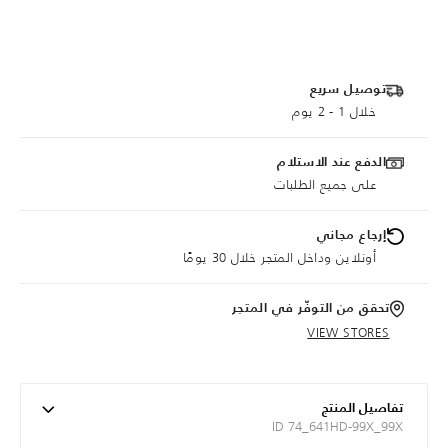
توصيل سريع
خلال 1 - 2 يوم
الدفع عند الاستلام
على جميع الطلبات
إرجاع مجاني
أونلاين وداخل المتجر خلال 30 يومًا
تحقق من التوفّر في المتجر
VIEW STORES
تفاصيل المنتج
ID 74_641HD-99X_99X