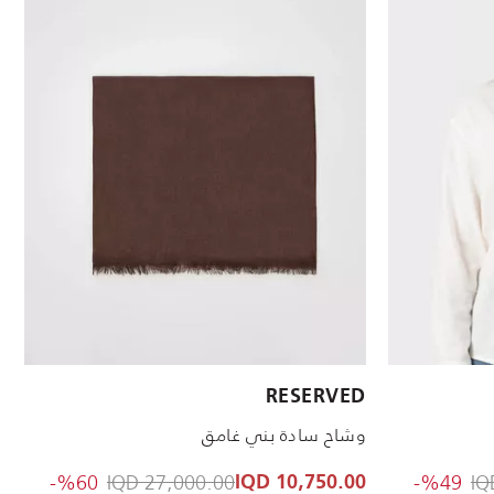
RESERVED
وشاح سادة بني غامق
0,750.00 IQD
Price reduced from
to 18,000.00 IQD
Price 
%60-
27,000.00 IQD
%49-
10,750.00 IQD