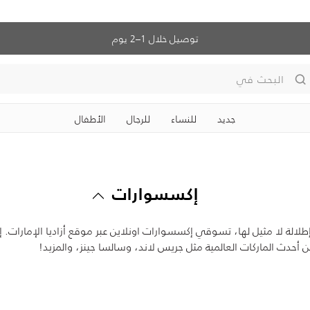
توصيل خلال 1–2 يوم
البحث في
جديد
للنساء
للرجال
الأطفال
إكسسوارات
 لا مثيل لها، تسوقي إكسسوارات اونلاين عبر موقع أزاديا الإمارات. إذا ك
دث الماركات العالمية مثل جريس لاند، وسالسا جينز، والمزيد!