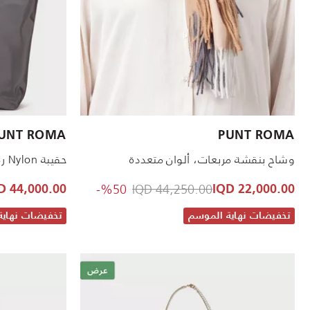
UNT ROMA
PUNT ROMA
وشاح بنقشة مربعات، ألوان متعددة
حقيبة Nylon رمادي
to 22,000.00 IQD
Price reduced from
%50-
44,250.00 IQD
44,000.00 IQD
22,000.00 IQD
تخفيضات نهاية الموسم
تخفيضات نهاية