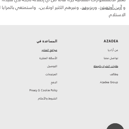
و
آربن أوتفيترز
، و
ريزيرفد
، وغيرهم الكثير اونلاين، واستمتعي بالمزايا
الاستلام.
AZADEA
المساعدة في
‏عن أزاديا
مواقع المتاجر
تواصل معنا
‏الأسئلة المتكررة
طلبات الشراء بالجملة
‏التوصيل
‏وظائف
‏المرتجعات
Azadea Group
‏الدفع
Privacy & Cookie Policy
‏الشروط والأحكام