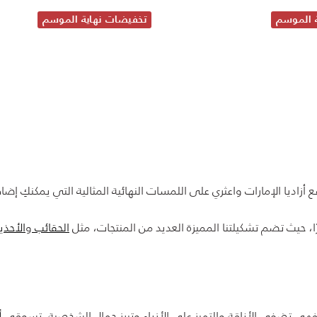
 الموسم
تخفيضات نهاية الموسم
 أزاديا الإمارات واعثري على اللمسات النهائية المثالية التي يمكنكِ إضا
، حيث تضم تشكيلتنا المميزة العديد من المنتجات، مثل
الحقائب
و
الأحذي
ة، فهي تضفي الأناقة والتميز على الأزياء وتبرز جمال الشخصية. تسوقي
أ