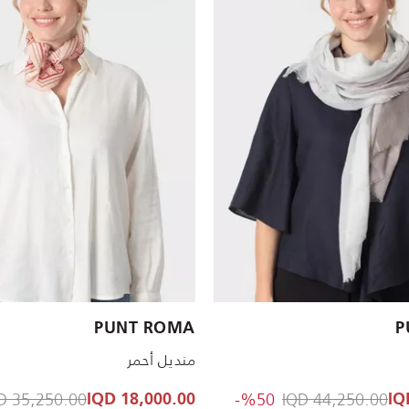
PUNT ROMA
P
منديل أحمر
reduced from
to 22,000.00 IQD
Price reduced from
35,250.00 IQD
%50-
44,250.00 IQD
18,000.00 IQD