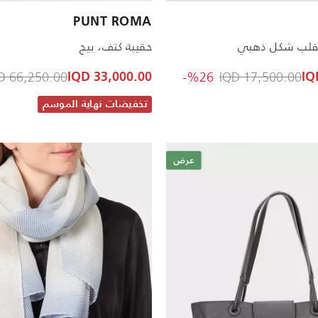
PUNT ROMA
قلب شكل ذهبي
حقيبة كتف، بيج
reduced from
to 13,000.00 IQD
Price reduced from
66,250.00 IQD
%26-
17,500.00 IQD
33,000.00 IQD
تخفيضات نهاية الموسم