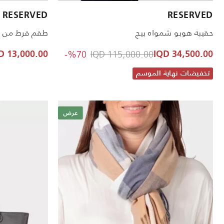
RESERVED
RESERVED
حقيبة هوبو شمواه بيج
طقم قرط من 
to 34,500.00 IQD
Price reduced from
%70-
115,000.00 IQD
13,000.00 IQD
34,500.00 IQD
تخفيضات نهاية الموسم