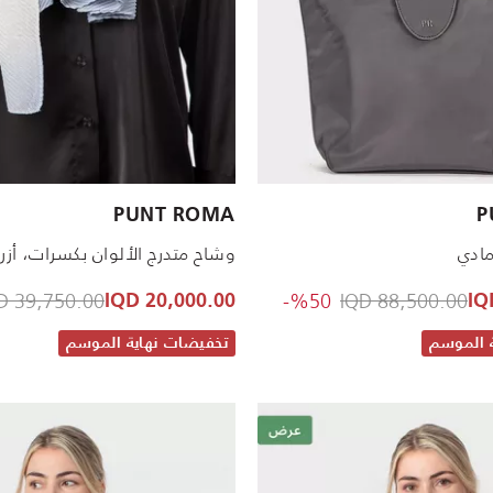
PUNT ROMA
P
وشاح متدرج الألوان بكسرات، أزر
reduced from
to 44,000.00 IQD
Price reduced from
39,750.00 IQD
%50-
88,500.00 IQD
20,000.00 IQD
 الموسم
تخفيضات نهاية الموسم