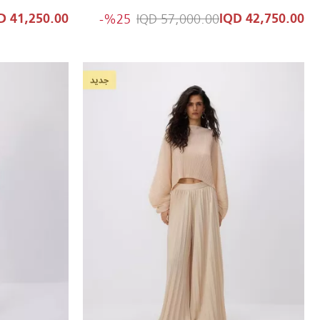
to 42,750.00 IQD
Price reduced from
%25-
57,000.00 IQD
41,250.00 IQD
42,750.00 IQD