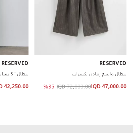
الأحجام المتاحة:
الأحجام المتاحة:
RESERVED
RESERVED
XXL
L
XS
XL
S
M
L
بنطال واسع رمادي بكسرات
بنطال ` S نساء بيج
to 47,000.00 IQD
Price reduced from
%35-
72,000.00 IQD
42,250.00 IQD
47,000.00 IQD