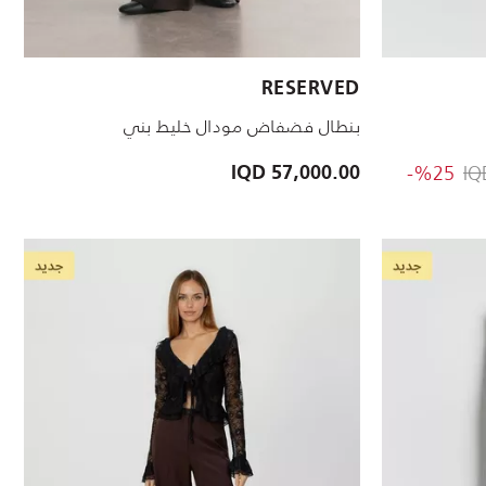
الأحجام المتاحة:
RESERVED
S
XL
S
46
M
44
L
42
40
بنطال فضفاض مودال خليط بني
to 42,750.00 IQD
Price 
%25-
57,000.00 IQD