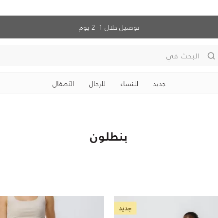
توصيل خلال 1–2 يوم
البحث في
جديد
للنساء
للرجال
الأطفال
بنطلون