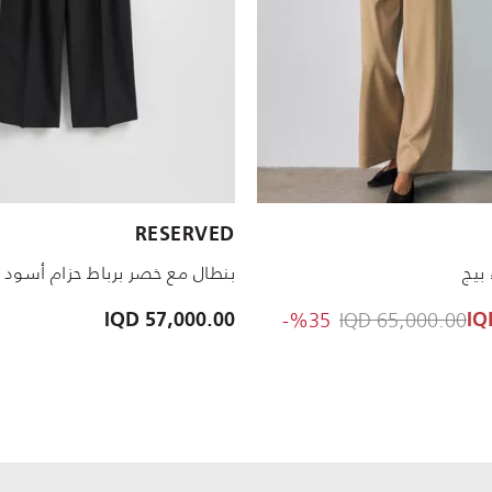
الأحجام المتاحة:
RESERVED
S
M
XXL
L
XS
XL
S
M
بنطال مع خصر برباط حزام أسود
to 42,250.00 IQD
Price reduced from
%35-
65,000.00 IQD
57,000.00 IQD