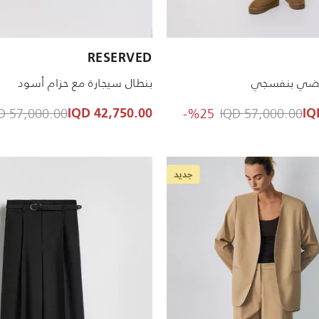
الأحجام المتاحة:
RESERVED
38
36
XXL
34
XS
XL
S
M
ياضي بنفسجي
بنطال سيجارة مع حزام أسود
reduced from
to 42,750.00 IQD
Price reduced from
57,000.00 IQD
%25-
57,000.00 IQD
42,750.00 IQD