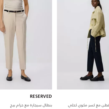
الأحجام المتاحة:
RESERVED
38
46
36
44
34
42
40
38
18
36
قطن مع كسر مكوي كحلي
بنطال سيجارة مع حزام بيج