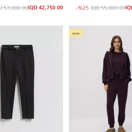
reduced from
to 41,250.00 IQD
Price reduced from
57,000.00 IQD
%25-
55,000.00 IQD
42,750.00 IQD