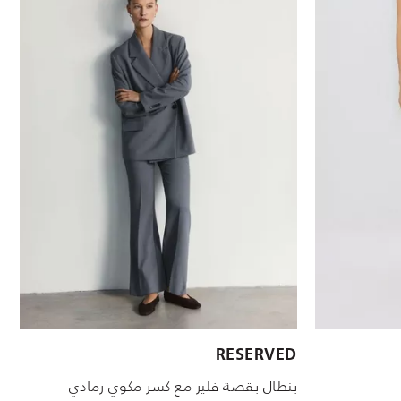
الأحجام المتاحة:
RESERVED
S
XL
S
46
M
44
L
42
40
بنطال بقصة فلير مع كسر مكوي رمادي