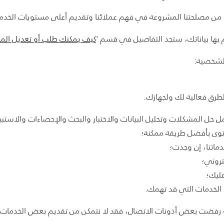
زء من مصلحتنا المشروعة في فهم عملائنا وتقديم أعلى مستويات الخدم
م بها بياناتك، ستجد التفاصيل في قسم '
كيف يمكنك طلب أو تعديل الم
الشخصية:
طرق فعالية لك ولجهازك.
ل حل المشكلات وتحليل البيانات والاختبار والبحث والإحصاءات والاستبي
توى بأفضل طريقة ممكنة؛
دماتنا، إن وجدت؛
تروني؛
عليك؛
 الخدمات التي قد تهمك.
 أو رفضت بعض أذونات الاتصال، فقد لا نتمكن من تقديم بعض الخدمات ا