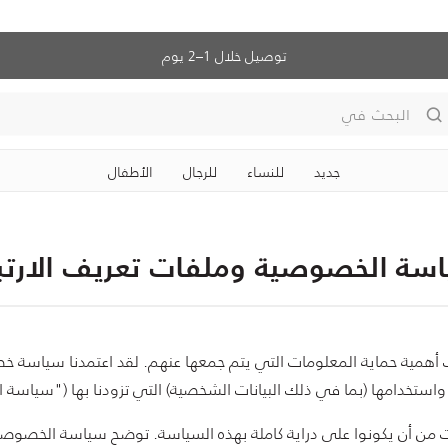
توصيل خلال 1–2 يوم
البحث في
جديد
للنساء
للرجال
الأطفال
سة الخصوصية وملفات تعريف الارتب
رك أهمية حماية المعلومات التي يتم جمعها عنهم. لقد اعتمدنا سياسة
واستخدامها (بما في ذلك البيانات الشخصية) التي تزودنا بها ("سياسة
نترنت من أن يكونوا على دراية كاملة بهذه السياسة. توضح سياسة الخصوصي