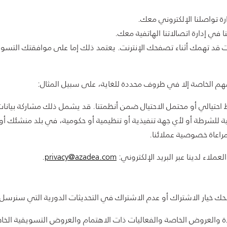
ة تواصلنا الإلكتروني معك.
في إدارة اتصالاتنا الهاتفية معك.
G وFacebook لعرض منتجات قد تهمك أثناء تصفحك الإنترنت. يعتمد ذلك إما على موافقت
ضهم الخاصة إلا في ظروف محددة للغاية، على سبيل المثال:
احتيالي أو محتمل الاحتيال ضمن أنظمتنا. قد يشمل ذلك مشاركة بيانات 
ة للشرطة أو لأي جهة تنفيذية أو تنظيمية أو حكومية، في بلد منشئك أ
مراعاة خصوصية عملائنا.
ملاء لدينا عبر البريد الإلكتروني:
privacy@azadea.com
.
 خيار الاشتراك أو عدم الاشتراك في التحديثات الدورية التي سنرسل 
 الجديدة والعروض الخاصة والفعاليات ذات الاهتمام والعروض التسويقية 