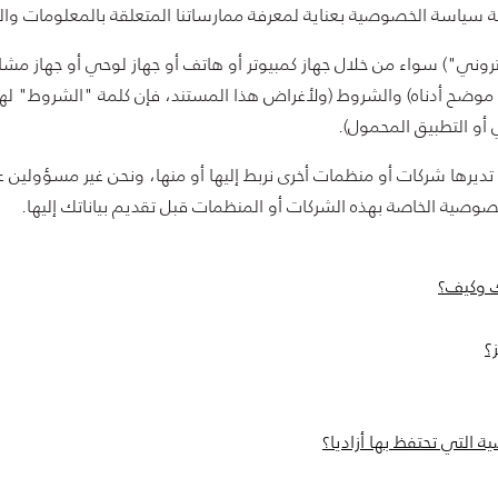
ة سياسة الخصوصية بعناية لمعرفة ممارساتنا المتعلقة بالمعلومات و
قع Azadea.com ("الموقع الإلكتروني") سواء من خلال جهاز كمبيوتر أو هاتف أو جهاز لو
موضح أدناه) والشروط (ولأغراض هذا المستند، فإن كلمة "الشروط" له
 أو التطبيق المحمول).
يرها شركات أو منظمات أخرى نربط إليها أو منها، ونحن غير مسؤولين 
صوصية الخاصة بهذه الشركات أو المنظمات قبل تقديم بياناتك إليها.
ك وكيف؟
؟
التي تحتفظ بها أزاديا؟