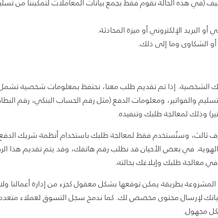
كضيف (في هذه الحالة نقوم فقط بجمع بيانات المعاملات لتمكيننا من تسلي
و البريد الإلكتروني أو ميزة المحادثة.
 أو الشكاوى وما إلى ذلك.
 الشخصية. إذا تم تقديم طلب معنا، نحتفظ بمعلومات شخصية تشمل بيا
التسليم والفواتير، ومعلومات الدفع (مثل رقم الحساب البنكي، رقم البطا
اتير) وذلك لمعالجة طلبك وتنفيذه.
 ثالث، وستُستخدم فقط لمعالجة طلبك باستخدام أنظمة شريك الدفع ا
هوية. في بعض الأحيان قد نطلب رقم هاتفك، وقد يتم تقديم هذا الرق
في معالجة طلبك وإبلاغك بحالته.
ا المشروعة بطريقة يمكن توقعها بشكل معقول كجزء من إدارة أعمالنا و
ك لإرسال محتوى مخصص لك. كما ندمج سجل التسوق لعملاء متعددين ل
شكل مجهول.