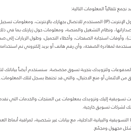
نجمع تلقائياً المعلومات التالية:
المعلومات التقنية، بما في ذلك عنوان بروتوكول الإنترنت (IP) المستخدم للاتصال بجهازك 
وقت)، وأوقات استجابة الصفحات، وأخطاء التحميل، وطول الزيارات إلى 
ستخدمة لمغادرة الصفحة، وأي رقم هاتف أو بريد إلكتروني تم استخدامه 
مدفوعات ولتزويدك بتجربة تسوق مخصصة. سنستخدم أيضاً بياناتك لتلب
من الائتمان أو منع الاحتيال، والتي قد تحتفظ بسجل لتلك المعلومات.
 تسويقية إليك وتزويدك بمعلومات عن المنتجات والخدمات التي نقدمها
يلك لشركات تسويق خارجية.
التسويقية والبيانية الداخلية، مع بيانات غير شخصية، لمراقبة أنماط 
 بشكل مجهول ومجمّع.