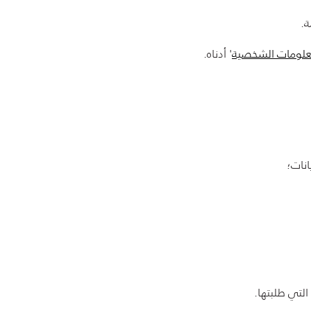
ة.
علومات الشخصية
' أدناه.
انات؛
لتي طلبتها.