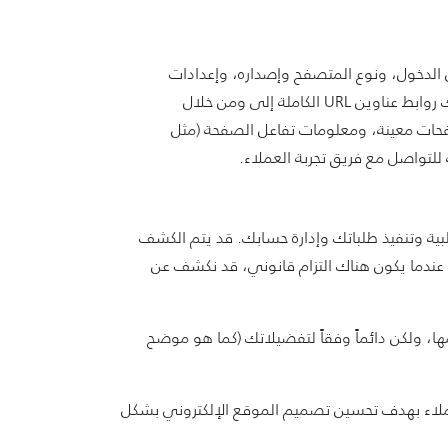
بالإنترنت، ومعلومات تسجيل الدخول، ونوع المتصفح وإصداره، وإعدادات
المنطقة الزمنية، وأنواع المكونات الإضافية وإصداراتها، ونظام التشغيل والمنصة، ومعلومات حول زيارتك بما في ذلك روابط عناوين URL الكاملة إلى ومن خلال
صفحات معينة، ومعلومات تفاعل الصفحة (مثل
للتواصل مع فريق تجربة العملاء.
ية وتنفيذ طلباتك وإدارة حسابك. قد يتم الكشف
 عندما يكون هناك التزام قانوني، قد نكشف عن
، ولكن دائماً وفقاً لتفضيلاتك (كما هو موضح
العملاء بهدف تحسين تصميم الموقع الإلكتروني بشكل