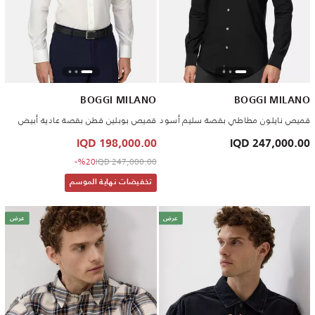
BOGGI MILANO
BOGGI MILANO
قميص نايلون مطاطي بقصة سليم أسود
قميص بوبلين قطن بقصة عادية أبيض
198,000.00 IQD
247,000.00 IQD
to 198,000.00 IQD
Price reduced from
%20-
247,000.00 IQD
تخفيضات نهاية الموسم