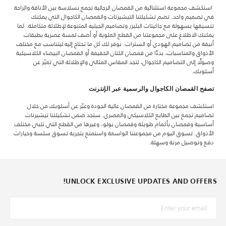
استكشف مجموعة استثنائية من القمصان الرجالية تجمع بسلاسة بين الأناقة والراحة
في تصميم واحد. تضم تشكيلتنا التيشيرتات والقمصان الكاجوال التي يمكنك
تنسيقها بسهولة مع جاكيتات البليزر وتصاميم الجيليه المتنوعة لإطلالة متكاملة. كما
يمكنك الاطلاع على مجموعتنا من القطع العلوية أو أضف لمسة عصرية بطبقات
أنيقة من تصاميم الهودي أو السترات. نوفر لك كل ما تحتاج إليه ليتناسب مع مختلف
الأذواق والمناسبات، بدءًا من قمصان الكتان الخفيفة أو القمصان البيضاء الكلاسيكية
وصولًا إلى التصاميم الكاجوال، لتجد المقاس المثالي والإطلالة التي تعبّر عن
أسلوبك.
تصفح القمصان الكاجوال والرسمية عبر الإنترنت
استكشف مجموعة مختارة من القمصان عالية الجودة وعبّر عن أسلوبك من خلال
تصاميم تجمع بين الطابع الكلاسيكي والعصري. ستجد ضمن تشكيلتنا تيشيرتات
أساسية وقمصان بأكمام طويلة وقمصان بولو، وغيرها من القطع التي تلبي مختلف
الأذواق. تسوق اليوم من مجموعتنا الواسعة واستمتع بتجربة تسوق سلسة وخيارات
دفع وتوصيل مرنة وسهلة.
UNLOCK EXCLUSIVE UPDATES AND OFFERS!
*البريد الإلكترونيّ