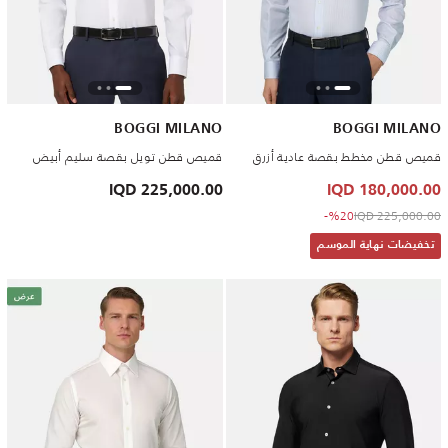
BOGGI MILANO
BOGGI MILANO
قميص قطن مخطط بقصة عادية أزرق
قميص قطن تويل بقصة سليم أبيض
225,000.00 IQD
180,000.00 IQD
to 180,000.00 IQD
Price reduced from
%20-
225,000.00 IQD
تخفيضات نهاية الموسم