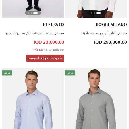
RESERVED
BOGGI MILANO
قميص كتان أبيض بقصة عادية
قميص بقصة ضيقة قطن مصري أبيض
23,000.00 IQD
293,000.00 IQD
to 23,000.00 IQD
Price reduced from
%60-
57,000.00 IQD
تخفيضات نهاية الموسم