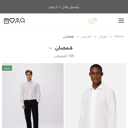
توصيل خلال 1–2 يوم
Home
للرجال
ملابس
قمصان
قمصان
105 المنتجات