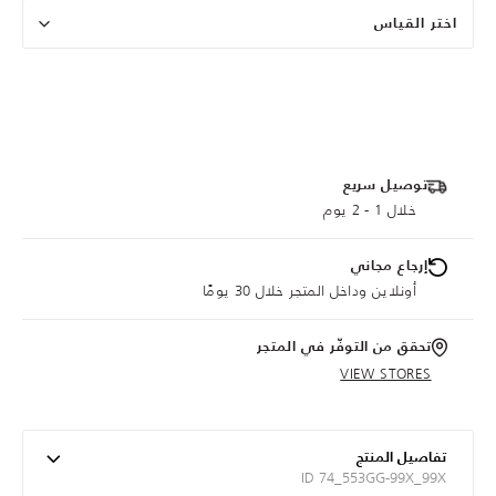
اختر القياس
توصيل سريع
خلال 1 - 2 يوم
إرجاع مجاني
أونلاين وداخل المتجر خلال 30 يومًا
تحقق من التوفّر في المتجر
VIEW STORES
تفاصيل المنتج
ID 74_553GG-99X_99X