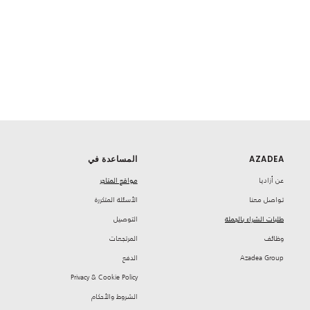
AZADEA
المساعدة في
‏عن أزاديا
مواقع المتاجر
تواصل معنا
‏الأسئلة المتكررة
طلبات الشراء بالجملة
‏التوصيل
‏وظائف
‏المرتجعات
Azadea Group
‏الدفع
Privacy & Cookie Policy
‏الشروط والأحكام