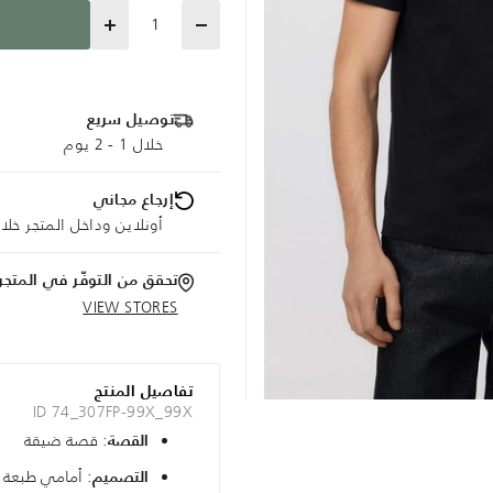
Quantity
توصيل سريع
خلال 1 - 2 يوم
إرجاع مجاني
أونلاين وداخل المتجر خلال 30 يوم
تحقق من التوفّر في المتجر
VIEW STORES
تفاصيل المنتج
ID 74_307FP-99X_99X
: قصة ضيقة
القصة
: أمامي طبعة 
التصميم