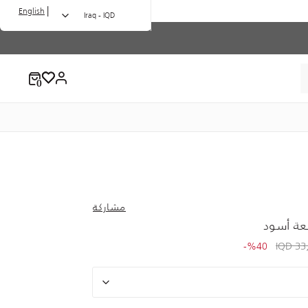
|
English
Iraq - IQD
مشاركة
عة أسود
to 20,500.00 IQD
Price redu
33,
%40-