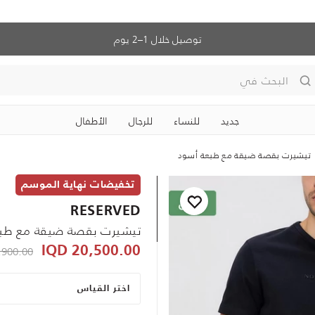
توصيل خلال 1–2 يوم
البحث في
جديد
للنساء
للرجال
الأطفال
تيشيرت بقصة ضيقة مع طبعة أسود
تخفيضات نهاية الموسم
RESERVED
تيشيرت بقصة ضيقة مع طب
ced from
900.00 IQD
20,500.00 IQD
اختر القياس