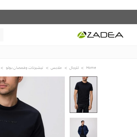
Home
للرجال
ملابس
تيشيرتات وقمصان بولو