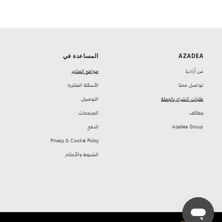
AZADEA
المساعدة في
‏عن أزاديا
مواقع المتاجر
تواصل معنا
‏الأسئلة المتكررة
طلبات الشراء بالجملة
‏التوصيل
‏وظائف
‏المرتجعات
Azadea Group
‏الدفع
Privacy & Cookie Policy
‏الشروط والأحكام