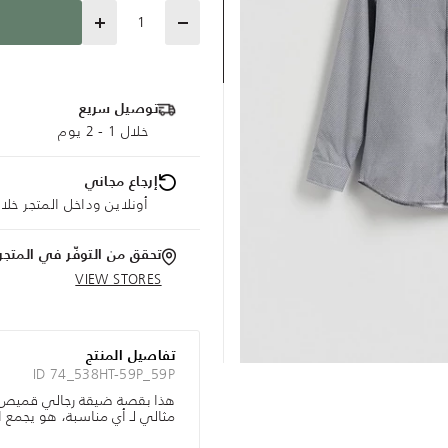
Quantity
توصيل سريع
خلال 1 - 2 يوم
إرجاع مجاني
أونلاين وداخل المتجر خلال 30 يوم
تحقق من التوفّر في المتجر
VIEW STORES
تفاصيل المنتج
ID 74_538HT-59P_59P
هذا بقصة ضيقة رجالي قميص مث
مثالي لـ أي مناسبة، هو يجمع ا