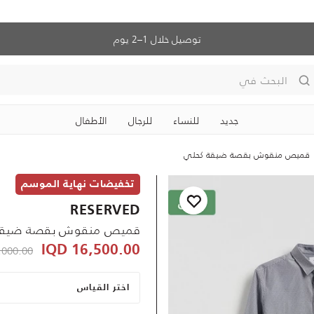
توصيل خلال 1–2 يوم
البحث في
جديد
للنساء
للرجال
الأطفال
قميص منقوش بقصة ضيقة كحلي
تخفيضات نهاية الموسم
RESERVED
قميص منقوش بقصة ضيقة
ced from
000.00 IQD
16,500.00 IQD
اختر القياس