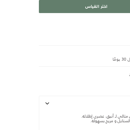
اختر القياس
ًا
الي لـ أنيق، عصري إطلالة.
لستايل و مريح بسهولة.