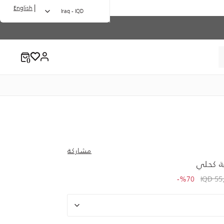
|
English
Iraq - IQD
مشاركة
 كحلي
to 16,500.00 IQD
Price redu
55,
%70-