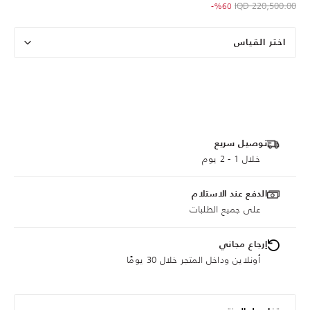
to 88,000.00 IQD
Price reduced from
220,500.00 IQD
%60-
اختر القياس
توصيل سريع
خلال 1 - 2 يوم
الدفع عند الاستلام
على جميع الطلبات
إرجاع مجاني
أونلاين وداخل المتجر خلال 30 يومًا