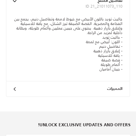
تفاصيل المنتج
ID 21_21011073_110
جاكيت تويد باللون الأبيض مع خيوط لامعة وتفاصيل دنيم، يجمع بين
الفخامة والعصرية. القصة الضيقة تبرز الشكل، مع ياقة كلاسيكية
وإغلاق بأزرار ذهبية. يحتوي على جيبين عمليين وأكمام طويلة، وبطانة
داخلية لمزيد من الراحة.
- جاكيت تويد
- اللون: أبيض مع لمعة
- تفاصيل دنيم
- إغلاق بأزرار ذهبية
- ياقة كلاسيكية
- قصة ضيقة
- أكمام طويلة
- جيبان أماميان
المميزات
UNLOCK EXCLUSIVE UPDATES AND OFFERS!