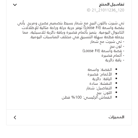
تفاصيل المنتج
ID 21_21011236_120
تي شيرت باللون البيج مع شعار بسيط بتصميم عصري ومريح. يأتي
بقصة واسعة (Loose Fit) توفر حرية حركة وراحة مثالية للإطلالات
الكاجوال اليومية. يتميز بأكمام قصيرة وياقة دائرية كلاسيكية، مما
يجعله قطعة سهلة التنسيق في مختلف المناسبات اليومية.
- تي شيرت مع شعار
- لون بيج
- قصة واسعة (Loose Fit)
- أكمام قصيرة
- ياقة دائرية
القصة: واسعة
الأكمام: قصيرة
الياقة: دائرية
النقشة: سادة
التفاصيل: شعار
اللون: بيج
القماش الرئيسي: 100% قطن
المميزات