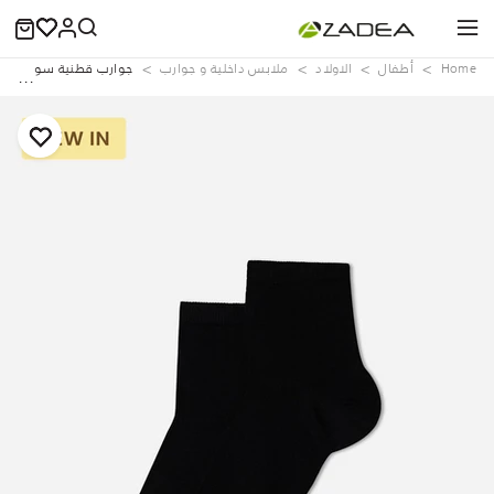
Home
‏أطفال
الاولاد
ملابس داخلية و جوارب
جوارب قطنية سوداء قصي