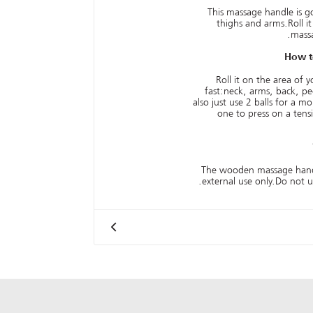
This massage handle is g
thighs and arms.Roll i
massa
How t
Roll it on the area of 
fast:neck, arms, back, pe
also just use 2 balls for a m
one to press on a tens
The wooden massage handle
external use only.Do not us