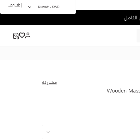
|
English
Kuwait - KWD
مشاركة
Wooden Massa