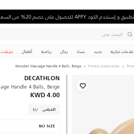
تخدم الكود APPY للحصول على خصم 20% من السعر الكامل
البحث في
علامات تجارية
جديد
نساء
رجال
رياضة
‏أطفال
تنزيلات
Wooden Massage Handle 4 Balls, Beige
Fitness Accessories
Fitn
DECATHLON
ge Handle 4 Balls, Beige
4.00 KWD
EU
القياس
NO SIZE