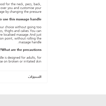
ood for the neck, pecs, back,
t over you and customise your
ge by changing the pressure.
o use this massage handle
your choice without going too
cs, thighs and calves.You can
ore localised massage.And just
ion point, without rolling the
massage handle.
What are the precautions?
 is designed for adults, for
e on broken or irritated skin.
المميزات