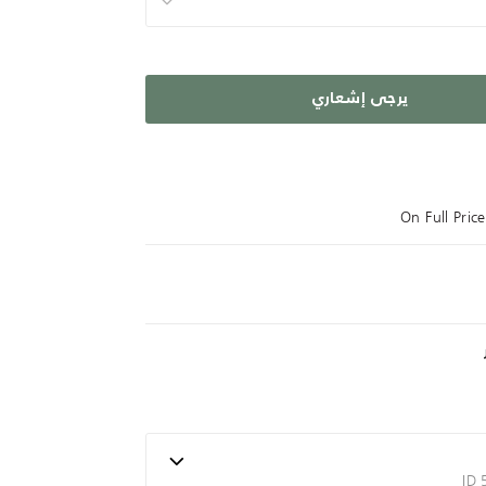
يرجى إشعاري
On Full Pri
ID