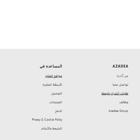
AZADEA
المساعدة في
‏عن أزاديا
مواقع المتاجر
تواصل معنا
‏الأسئلة المتكررة
طلبات الشراء بالجملة
‏التوصيل
‏وظائف
‏المرتجعات
Azadea Group
‏الدفع
Privacy & Cookie Policy
‏الشروط والأحكام