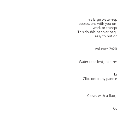
This large water-rep
possessions with you on b
work or transp
This double pannier bag h
easy to put on
Volume: 2x20 
Water repellent, rain-re
E
Clips onto any pannier
Closes with a flap, 
Co