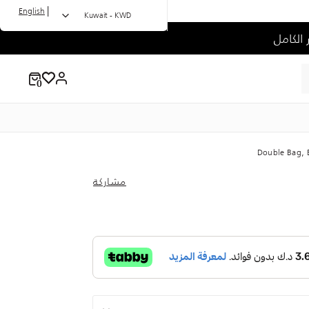
|
English
Kuwait - KWD
Double Bag, 
مشاركة