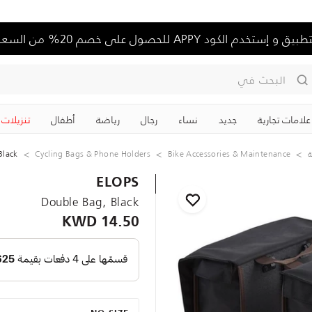
تخدم الكود APPY للحصول على خصم 20% من السعر الكامل
البحث في
علامات تجارية
جديد
نساء
رجال
رياضة
‏أطفال
تنزيلات
ة
Bike Accessories & Maintenance
Cycling Bags & Phone Holders
Black
ELOPS
Double Bag, Black
14.50 KWD