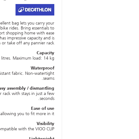
ellent bag lets you carry your
ike rides. Bring essentials to
ort shopping home with ease.
as impressive capacity and is
 or take off any pannier rack.
Capacity
litres. Maximum load: 14 kg.
Waterproof
sistant fabric. Non-watertight
seams.
asy assembly / dismantling
 rack with stays in just a few
seconds.
Ease of use
allowing you to fit more in it.
Visibility
mpatible with the VIOO CLIP
Lightweight