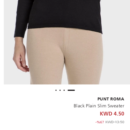
PUNT ROMA
Black Plain Slim Sweater
4.50 KWD
to 4.50 KWD
Price reduced from
13.50 KWD
%67-