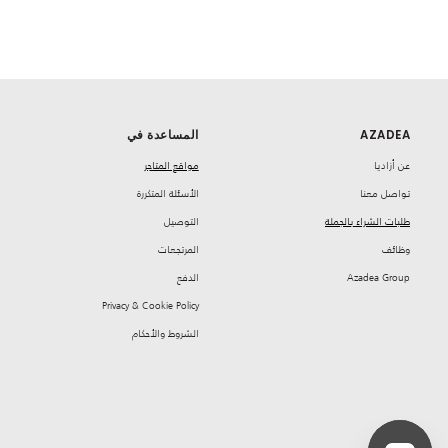
AZADEA
المساعدة في
‏عن أزاديا
مواقع المتاجر
تواصل معنا
‏الأسئلة المتكررة
طلبات الشراء بالجملة
‏التوصيل
‏وظائف
‏المرتجعات
Azadea Group
‏الدفع
Privacy & Cookie Policy
‏الشروط والأحكام