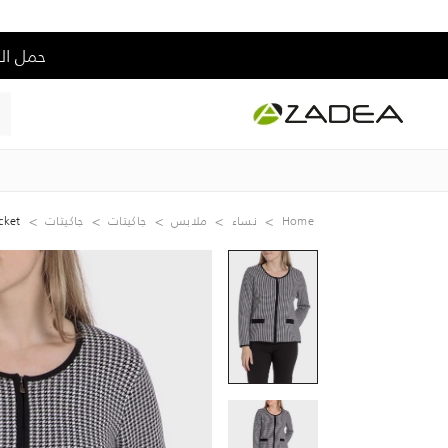
حمل التطبيق و إس
Home
نساء
ملابس
جاكيتات
جاكيتات
cket