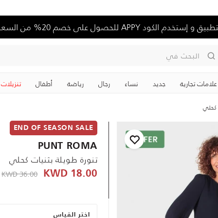
تخدم الكود APPY للحصول على خصم 20% من السعر الكامل
البحث في
علامات تجارية
جديد
نساء
رجال
رياضة
‏أطفال
تنزيلات
 كحلي
END OF SEASON SALE
PUNT ROMA
تنورة طويلة بثنيات كحلي
D
reduced from
36.00 KWD
18.00 KWD
اختر القياس