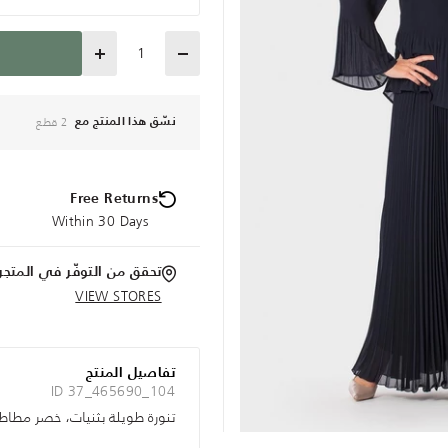
Quantity
2 قطع
نسّق هذا المنتج مع
Free Returns
Within 30 Days
تحقق من التوفّر في المتجر
VIEW STORES
تفاصيل المنتج
ID 37_465690_104
تنورة طويلة بثنيات، خصر مطاط