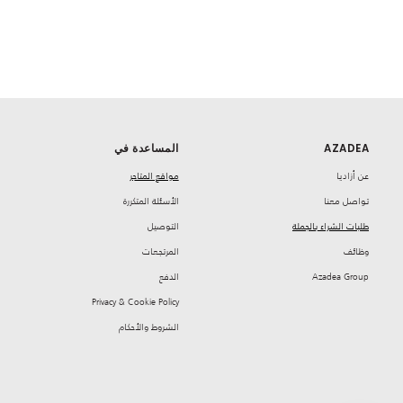
AZADEA
المساعدة في
‏عن أزاديا
مواقع المتاجر
تواصل معنا
‏الأسئلة المتكررة
طلبات الشراء بالجملة
‏التوصيل
‏وظائف
‏المرتجعات
Azadea Group
‏الدفع
Privacy & Cookie Policy
‏الشروط والأحكام