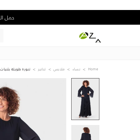
حمل التطبيق و إس
Home
نساء
ملابس
تنانير
تنورة طويلة بثنيات