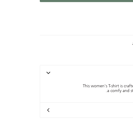
This women's T-shirt is craf
a comfy and sty