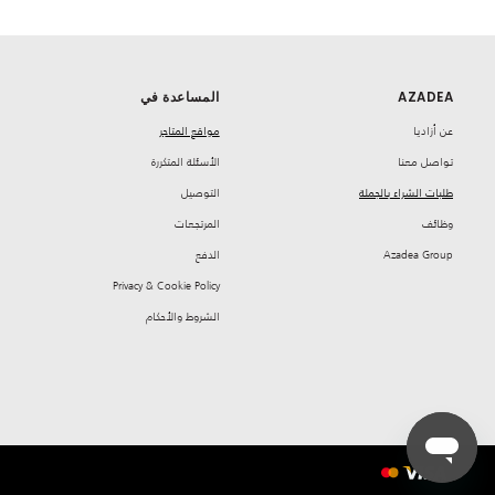
AZADEA
المساعدة في
‏عن أزاديا
مواقع المتاجر
تواصل معنا
‏الأسئلة المتكررة
طلبات الشراء بالجملة
‏التوصيل
‏وظائف
‏المرتجعات
Azadea Group
‏الدفع
Privacy & Cookie Policy
‏الشروط والأحكام