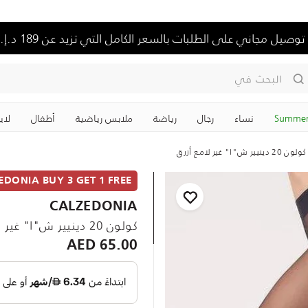
توصيل مجاني على الطلبات بالسعر الكامل التي تزيد عن 189 د.إ.
البحث في
Summer
نساء
رجال
رياضة
ملابس رياضية
‏أطفال
لاي
كولون 20 دينيير ش"ا" غير لامع أزرق
EDONIA BUY 3 GET 1 FREE
CALZEDONIA
كولون 20 دينيير ش"ا" غير لامع أزرق
65.00 AED