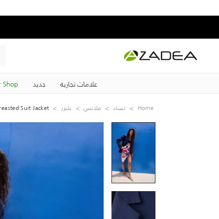
علامات تجارية
جديد
 Shop
Home
نساء
ملابس
بليزر
easted Suit Jacket