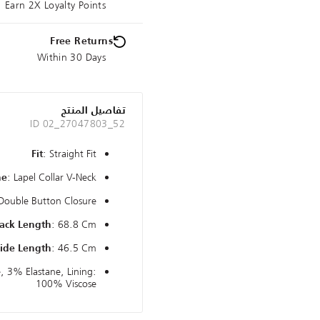
Earn 2X Loyalty Points
Free Returns
Within 30 Days
تفاصيل المنتج
ID 02_27047803_52
: Straight Fit
Fit
: Lapel Collar V-Neck
ne
 Double Button Closure
: 68.8 Cm
ack Length
: 46.5 Cm
ide Length
, 3% Elastane, Lining:
100% Viscose