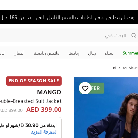
توصيل مجاني على الطلبات بالسعر الكامل التي تزيد عن 189 د.إ.
البحث في
Summer
نساء
رجال
رياضة
ملابس رياضية
‏أطفال
لاي
Blue Double-Br
END OF SEASON SALE
MANGO
uble-Breasted Suit Jacket
educed from
899.00 AED
399.00 AED