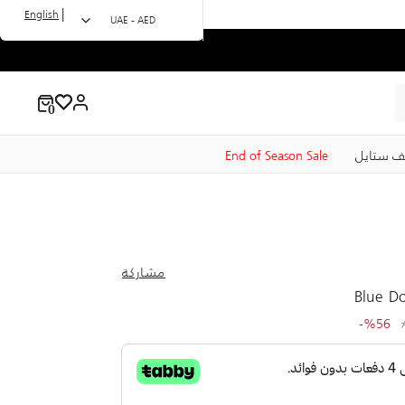
|
English
UAE - AED
ف ستايل
End of Season Sale
مشاركة
Blue Do
to 399.00 AED
Price r
%56-