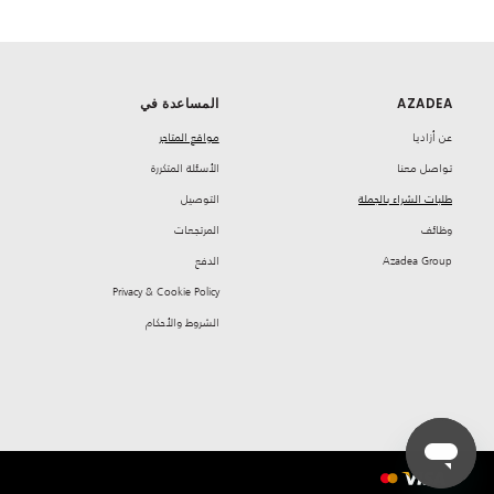
AZADEA
المساعدة في
‏عن أزاديا
مواقع المتاجر
تواصل معنا
‏الأسئلة المتكررة
طلبات الشراء بالجملة
‏التوصيل
‏وظائف
‏المرتجعات
Azadea Group
‏الدفع
Privacy & Cookie Policy
‏الشروط والأحكام