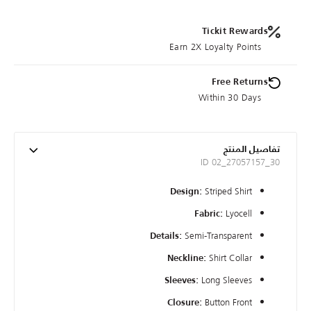
Tickit Rewards
Earn 2X Loyalty Points
Free Returns
Within 30 Days
تفاصيل المنتج
ID 02_27057157_30
Striped Shirt
Design:
Lyocell
Fabric:
Semi-Transparent
Details:
Shirt Collar
Neckline:
Long Sleeves
Sleeves:
Button Front
Closure: