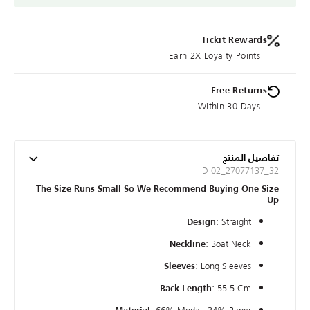
Tickit Rewards
Earn 2X Loyalty Points
Free Returns
Within 30 Days
تفاصيل المنتج
ID 02_27077137_32
The Size Runs Small So We Recommend Buying One Size
Up
: Straight
Design
: Boat Neck
Neckline
: Long Sleeves
Sleeves
: 55.5 Cm
Back Length