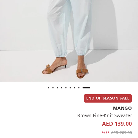
END OF SEASON SALE
MANGO
Brown Fine-Knit Sweater
139.00 AED
to 139.00 AED
Price reduced from
209.00 AED
%33-