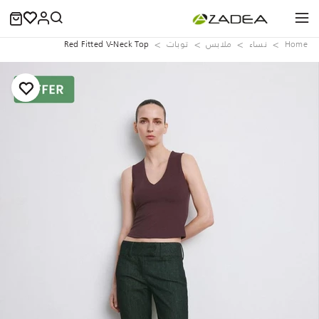
Home
نساء
ملابس
توبات
Red Fitted V-Neck Top