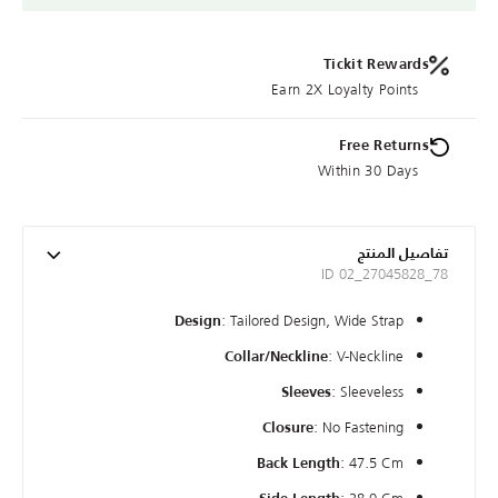
Tickit Rewards
Earn 2X Loyalty Points
Free Returns
Within 30 Days
تفاصيل المنتج
ID 02_27045828_78
: Tailored Design, Wide Strap
Design
: V-Neckline
Collar/Neckline
: Sleeveless
Sleeves
: No Fastening
Closure
: 47.5 Cm
Back Length