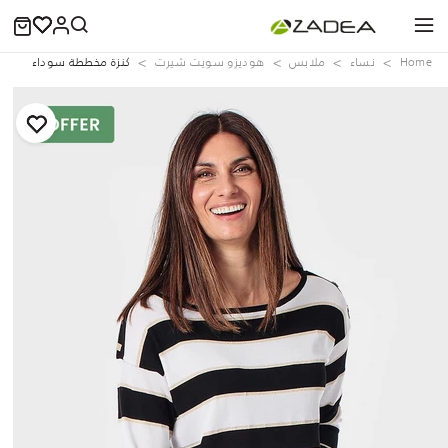
Home
نساء
ملابس
هوديزو سويت شيرت
كنزة مخططة سوداء