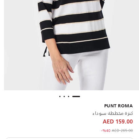
PUNT ROMA
كنزة مخططة سوداء
159.00 AED
to 159.00 AED
Price reduced from
265.00 AED
%40-