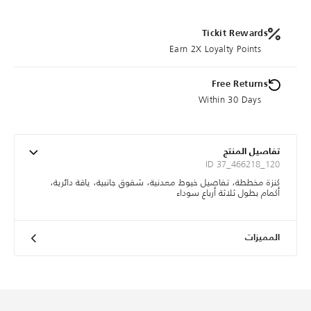
Tickit Rewards
Earn 2X Loyalty Points
Free Returns
Within 30 Days
تفاصيل المنتج
ID 37_466218_120
كنزة مخططة، تفاصيل خيوط معدنية، شقوق جانبية، ياقة دائرية،
أكمام بطول ثلاثة أرباع سوداء
المميزات