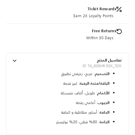
Tickit Rewards
Earn 2X Loyalty Points
Free Returns
Within 30 Days
تفاصيل المنتج
ID 74_600HR-50X_50X
: مريح، زخرفي تطبيق
التصميم
: كبير قبعة
الياقة/فتحة الرقبة
: طويل، أكتاف منسدلة
الأكمام
: أمامي رقعة
الجيوب
: أساور مطاطية و الحافة
الحافة
: 80% قطن، 20% بوليستر
الخامة