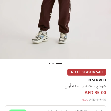
END OF SEASON SALE
RESERVED
هودي بقصة واسعة أزرق
35.00 AED
to 35.00 AED
Price reduced from
115.00 AED
%70-