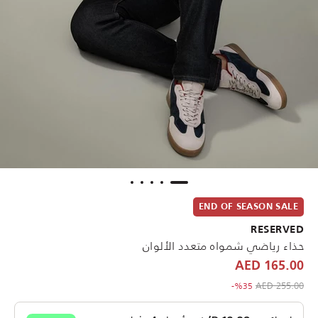
END OF SEASON SALE
RESERVED
حذاء رياضي شمواه متعدد الألوان
165.00 AED
to 165.00 AED
Price reduced from
255.00 AED
%35-